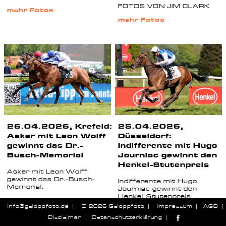
FOTOS VON JIM CLARK
mehr Fotos
mehr Fotos
26.04.2026, Krefeld:
25.04.2026,
Asker mit Leon Wolff
Düsseldorf:
gewinnt das Dr.-
Indifferente mit Hugo
Busch-Memorial
Journiac gewinnt den
Henkel-Stutenpreis
Asker mit Leon Wolff
gewinnt das Dr.-Busch-
Indifferente mit Hugo
Memorial.
Journiac gewinnt den
Henkel-Stutenpreis.
FOTOS VON STEPHANIE
info@galoppfoto.de
© 2026 Galoppfoto
Impressum
AGB
GRUTTMANN
FOTOS VON STEPHANIE
Disclaimer
Datenschutzerklärung
GRUTTMANN
mehr Fotos