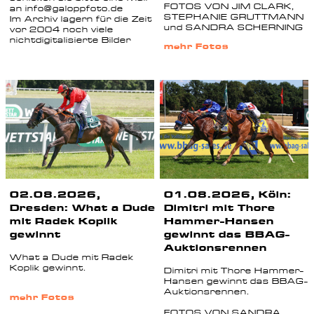
FOTOS VON JIM CLARK,
an info@galoppfoto.de
STEPHANIE GRUTTMANN
Im Archiv lagern für die Zeit
und SANDRA SCHERNING
vor 2004 noch viele
nichtdigitalisierte Bilder
mehr Fotos
02.08.2026,
01.08.2026, Köln:
Dresden: What a Dude
Dimitri mit Thore
mit Radek Koplik
Hammer-Hansen
gewinnt
gewinnt das BBAG-
Auktionsrennen
What a Dude mit Radek
Koplik gewinnt.
Dimitri mit Thore Hammer-
Hansen gewinnt das BBAG-
Auktionsrennen.
mehr Fotos
FOTOS VON SANDRA