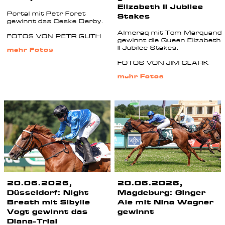
Elizabeth II Jubilee
Portal mit Petr Foret
Stakes
gewinnt das Ceske Derby.
Almeraq mit Tom Marquand
FOTOS VON PETR GUTH
gewinnt die Queen Elizabeth
II Jubilee Stakes.
mehr Fotos
FOTOS VON JIM CLARK
mehr Fotos
20.06.2026,
20.06.2026,
Düsseldorf: Night
Magdeburg: Ginger
Breath mit Sibylle
Ale mit Nina Wagner
Vogt gewinnt das
gewinnt
Diana-Trial