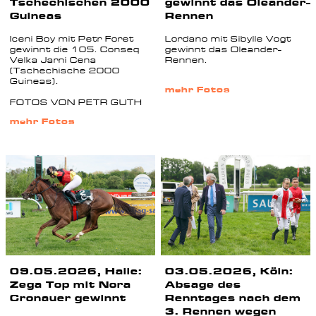
Tschechischen 2000
gewinnt das Oleander-
Guineas
Rennen
Iceni Boy mit Petr Foret
Lordano mit Sibylle Vogt
gewinnt die 105. Conseq
gewinnt das Oleander-
Velka Jarni Cena
Rennen.
(Tschechische 2000
Guineas).
mehr Fotos
FOTOS VON PETR GUTH
mehr Fotos
09.05.2026, Halle:
03.05.2026, Köln:
Zega Top mit Nora
Absage des
Cronauer gewinnt
Renntages nach dem
3. Rennen wegen