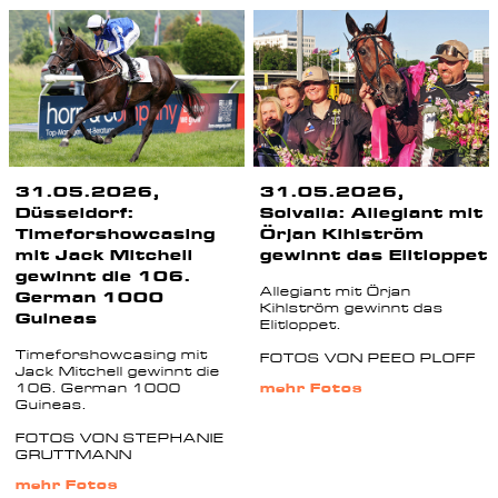
31.05.2026,
31.05.2026,
Düsseldorf:
Solvalla: Allegiant mit
Timeforshowcasing
Örjan Kihlström
mit Jack Mitchell
gewinnt das Elitloppet
gewinnt die 106.
Allegiant mit Örjan
German 1000
Kihlström gewinnt das
Guineas
Elitloppet.
Timeforshowcasing mit
FOTOS VON PEEO PLOFF
Jack Mitchell gewinnt die
106. German 1000
mehr Fotos
Guineas.
FOTOS VON STEPHANIE
GRUTTMANN
mehr Fotos