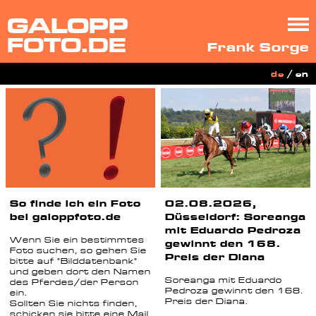
GALOPP
FOTO.DE
Frank Sorge
de
/
en
So finde ich ein Foto
02.08.2026,
bei galoppfoto.de
Düsseldorf: Soreanga
mit Eduardo Pedroza
Wenn Sie ein bestimmtes
gewinnt den 168.
Foto suchen, so gehen Sie
Preis der Diana
bitte auf "Bilddatenbank"
und geben dort den Namen
Soreanga mit Eduardo
des Pferdes/der Person
Pedroza gewinnt den 168.
ein.
Preis der Diana.
Sollten Sie nichts finden,
schicken sie bitte eine Mail